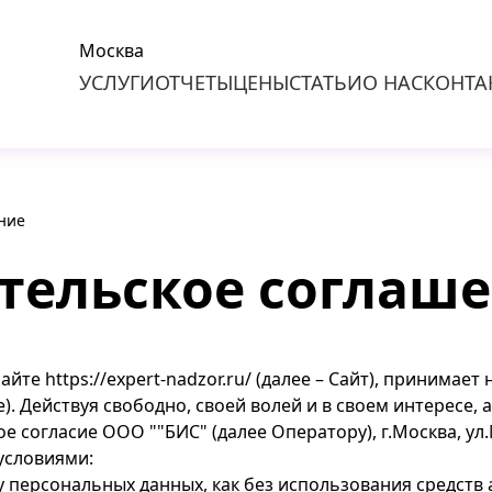
Москва
УСЛУГИ
ОТЧЕТЫ
ЦЕНЫ
СТАТЬИ
О НАС
КОНТА
ние
тельское соглаш
сайте
https://expert-nadzor.ru/
(далее – Сайт), принимает
). Действуя свободно, своей волей и в своем интересе,
е согласие ООО ""БИС" (далее Оператору), г.Москва, ул
условиями:
у персональных данных, как без использования средств а