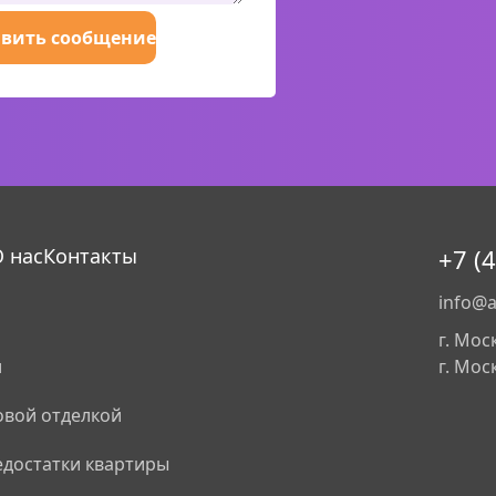
вить сообщение
 нас
Контакты
+7 (
info@a
г. Мос
и
г. Мос
овой отделкой
едостатки квартиры