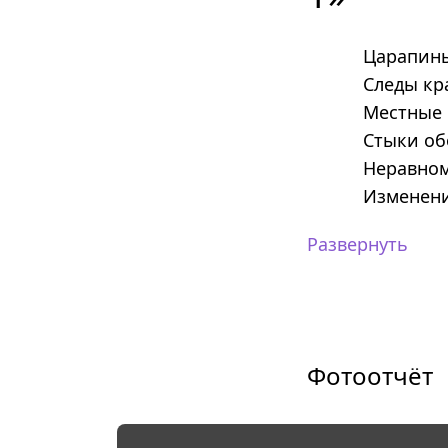
Царапины
Следы кр
Местные 
Стыки об
Неравном
Изменени
Развернуть
Фотоотчёт