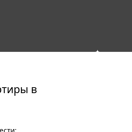
ртиры в
ести: