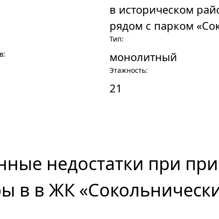
в историческом рай
рядом с парком «Со
Тип:
в:
монолитный
Этажность:
21
нные недостатки при пр
ы в в ЖК «Сокольническ