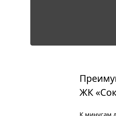
Преимущ
ЖК «Сок
К минусам 