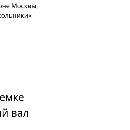
оне Москвы,
кольники»
иемке
ий вал